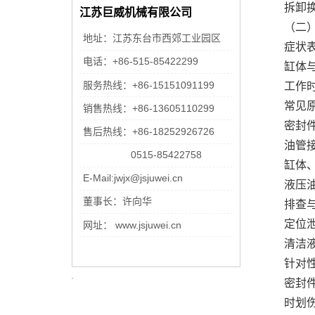
拆卸
江苏巨威机械有限公司
（二
地址：江苏东台市西郊工业园区
症状
电话：+86-515-85422299
缸体
服务热线：+86-15151091199
工作
常见
销售热线：+86-13605110299
密封
售后热线：+86-
18252926726
油管
0515-85422758
缸体
E-Mail:jwjx@jsjuwei.cn
液压
董事长：许向华
排查
定位
网址： www.jsjuwei.cn
清洁
针对
密封
时划