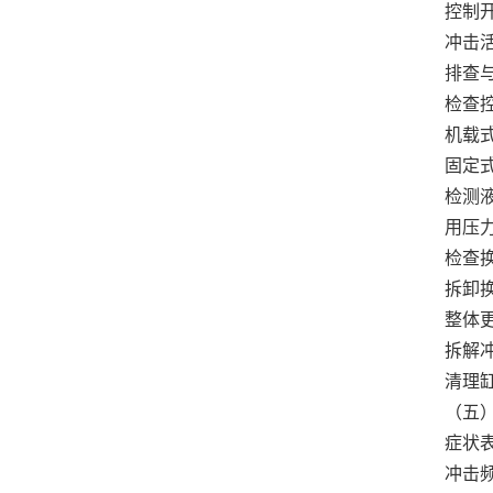
控制
冲击
排查
检查
机载
固定
检测
用压
检查
拆卸
整体
拆解
清理
（五
症状
冲击频