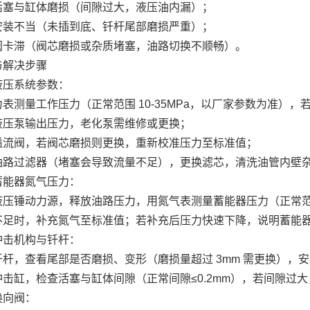
活塞与缸体磨损（间隙过大，液压油内漏）；
安装不当（未插到底、钎杆尾部磨损严重）；
阀卡滞（阀芯磨损或杂质堵塞，油路切换不顺畅）。
与解决步骤
液压系统参数：
表测量工作压力（正常范围 10-35MPa，以厂家参数为准），
液压泵输出压力，老化泵需维修或更换；
溢流阀，若阀芯磨损则更换，重新校准压力至标准值；
油路过滤器（堵塞会导致流量不足），更换滤芯，清洗油管内壁
蓄能器氮气压力：
压锤动力源，释放油路压力，用氮气表测量蓄能器压力（正常范围 0
不足时，补充氮气至标准值；若补充后压力快速下降，说明蓄能
冲击机构与钎杆：
钎杆，查看尾部是否磨损、变形（磨损量超过 3mm 需更换），
冲击缸，检查活塞与缸体间隙（正常间隙≤0.2mm），若间隙过
换向阀：