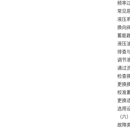
频率
常见
液压
换向
蓄能
液压
排查
调节
通过
检查
更换
校准
更换
选用设
（六
故障类