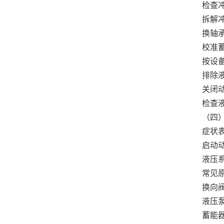
检查
拆解
换轴
校准
按设
排除
关闭
检查
（四）
症状
启动
液压
常见
换向
液压
蓄能