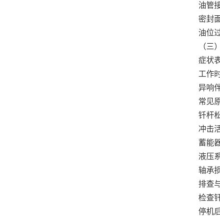
油管
密封
油位
（三
症状
工作时
异响
常见
钎杆
冲击
蓄能
液压
轴承
排查
检查
停机