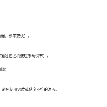
内漏，频率变快）。
可通过挖掘机液压系统调节）。
向阀；
油），避免使用劣质或黏度不符的油液。