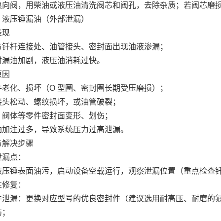
换向阀，用柴油或液压油清洗阀芯和阀孔，去除杂质；若阀芯磨
）液压锤漏油（外部泄漏）
表现
与钎杆连接处、油管接头、密封面出现油液渗漏；
时漏油加剧，液压油消耗过快。
原因
件老化、损坏（O 型圈、密封圈长期受压磨损）；
接头松动、螺纹损坏，或油管破裂；
、阀体等零件密封面变形、划伤；
油加注过多，导致系统压力过高泄漏。
与解决步骤
泄漏点：
液压锤表面油污，启动设备空载运行，观察泄漏位置（重点检查
性修复：
件泄漏：更换对应型号的优良密封件（建议选用耐高压、耐磨的
伤；