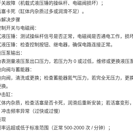
开关故障（机载式液压锤的操纵杆、电磁阀损坏）；
活塞卡死（缸体内杂质过多或润滑不足）。
与解决步骤
控制开关与电磁阀：
式液压锤：测试操纵杆信号是否正常，电磁阀是否通电工作，损
式液压锤：检查控制按钮、继电器，确保电路连接正常。
液压泵输出：
力表测量液压泵出口压力，若压力为 0 或过低，维修或更换液压
换向阀与蓄能器：
换向阀，清洗或更换；检查蓄能器氮气压力，若完全无压力，更
更换。
冲击缸：
缸体内杂质，检查活塞是否卡死，润滑后重新安装；若活塞变形
）冲击频率异常（过快或过慢）
表现
率远超或低于标准范围（正常 500-2000 次 / 分钟）；