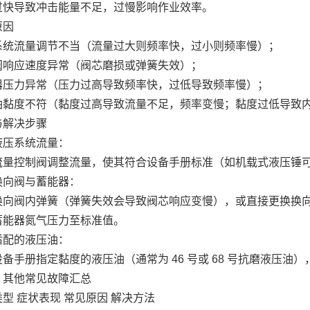
过快导致冲击能量不足，过慢影响作业效率。
原因
系统流量调节不当（流量过大则频率快，过小则频率慢）；
阀响应速度异常（阀芯磨损或弹簧失效）；
器压力异常（压力过高导致频率快，过低导致频率慢）；
油黏度不符（黏度过高导致流量不足，频率变慢；黏度过低导致
与解决步骤
液压系统流量：
流量控制阀调整流量，使其符合设备手册标准（如机载式液压锤
换向阀与蓄能器：
换向阀内弹簧（弹簧失效会导致阀芯响应变慢），或直接更换换
蓄能器氮气压力至标准值。
适配的液压油：
备手册指定黏度的液压油（通常为 46 号或 68 号抗磨液压
）其他常见故障汇总
型 症状表现 常见原因 解决方法