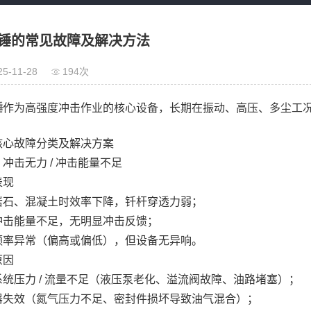
锤的常见故障及解决方法
25-11-28
194次
锤
作为高强度冲击作业的核心设备，长期在振动、高压、多尘工
核心故障分类及解决方案
冲击无力 / 冲击能量不足
表现
岩石、混凝土时效率下降，钎杆穿透力弱；
冲击能量不足，无明显冲击反馈；
频率异常（偏高或偏低），但设备无异响。
原因
系统压力 / 流量不足（液压泵老化、溢流阀故障、油路堵塞）；
器失效（氮气压力不足、密封件损坏导致油气混合）；