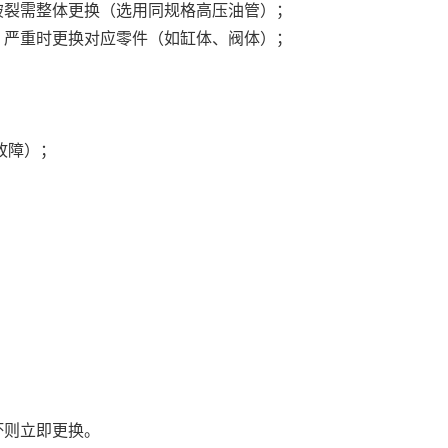
破裂需整体更换（选用同规格高压油管）；
，严重时更换对应零件（如缸体、阀体）；
统故障）；
坏则立即更换。