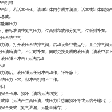
冲击机构：
冲击缸，若活塞卡死，清理缸体内杂质并润滑；活塞或缸体磨损
承总成。
蓄能器压力：
备手册标准调整氮气压力，过高则释放部分氮气，过低则补充。
液压系统空气：
动力源，打开液压系统排气阀，启动设备空载运行，直至排气阀
液压油箱油位，不足时补充，同时更换变质的液压油（油液中混
液压锤不冲击 / 无法启动
表现
动力源后，液压锤无任何冲击动作，钎杆静止；
系统压力正常，但冲击机构不工作。
原因
阀完全卡滞、损坏（油路无法切换）；
泵故障（无法产生高压油，或压力传感器损坏导致无信号输出）
器完全失效（氮气泄漏，无能量储存）；