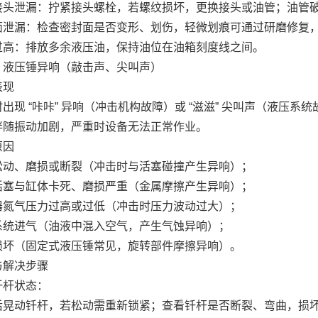
接头泄漏：拧紧接头螺栓，若螺纹损坏，更换接头或油管；油管
面泄漏：检查密封面是否变形、划伤，轻微划痕可通过研磨修复
过高：排放多余液压油，保持油位在油箱刻度线之间。
）液压锤异响（敲击声、尖叫声）
表现
出现 “咔咔” 异响（冲击机构故障）或 “滋滋” 尖叫声（液压系
伴随振动加剧，严重时设备无法正常作业。
原因
松动、磨损或断裂（冲击时与活塞碰撞产生异响）；
活塞与缸体卡死、磨损严重（金属摩擦产生异响）；
器氮气压力过高或过低（冲击时压力波动过大）；
系统进气（油液中混入空气，产生气蚀异响）；
损坏（固定式液压锤常见，旋转部件摩擦异响）。
与解决步骤
钎杆状态：
后晃动钎杆，若松动需重新锁紧；查看钎杆是否断裂、弯曲，损