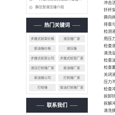
冲击
静压型液压锤介绍
钎杆
换向
排查
热门关键词
检测
用压力
步履式桩架价格
液压锤厂家
检查
柴油锤价格
液压锤
清洗
步履式桩架公司
步履式桩架厂家
检查
检查
液压打桩锤厂家
柴油锤厂家
关闭液
柴油锤公司
打桩锤厂家
压力
打桩锤
柴油打桩锤厂家
检查
拆卸
拆解
联系我们
清洗