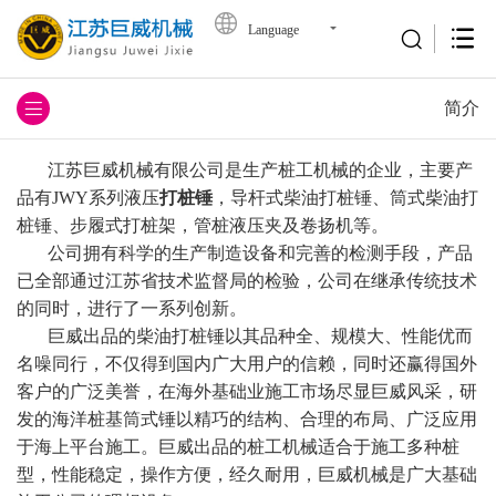
Language
简介
江苏巨威机械有限公司是生产桩工机械的企业，主要产
品有JWY系列液压
打桩锤
，导杆式柴油打桩锤、筒式柴油打
桩锤、步履式打桩架，管桩液压夹及卷扬机等。
公司拥有科学的生产制造设备和完善的检测手段，产品
已全部通过江苏省技术监督局的检验，公司在继承传统技术
的同时，进行了一系列创新。
巨威出品的柴油打桩锤以其品种全、规模大、性能优而
名噪同行，不仅得到国内广大用户的信赖，同时还赢得国外
客户的广泛美誉，在海外基础业施工市场尽显巨威风采，研
发的海洋桩基筒式锤以精巧的结构、合理的布局、广泛应用
于海上平台施工。巨威出品的桩工机械适合于施工多种桩
型，性能稳定，操作方便，经久耐用，巨威机械是广大基础