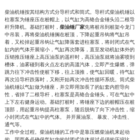
柴油机锤按其结构方式分导杆式和筒式。导杆式柴油机锤以
柱塞泵为锤座压在桩帽上，以气缸为高铬合金锤头沿二根导
杆升降机。基础打桩时，
柴油锤厂家
先将桩吊到桩架今龙门
中吊装，再将柴油机锤搁在桩顶，下降起重吊钩将气缸吊
着，又松掉起重吊钩让气缸降落套进柱塞泵，将封闭式在气
缸内的气体开展缩小，气缸再次降落，直至发动机缸体外的
压销推压锤座上高压油泵的遥杆时，高压油泵就将油雾喷到
槽体，油雾碰到着火点左右的高溫汽体，立即产生爆燃，弹
跳力往下冲击性使桩下移，往上顶推，使气缸回暖，待气缸
再次沿导杆跌落时，又刚开始再次冲击性循环系统。筒式柴
油机锤以气缸做为锤座，并立即用加長了的缸套内腔导向
性，省掉了二根导杆，柱塞泵是高铬合金锤头，可在气缸中
上下左右健身运动。基础打桩时，将锤座下边的桩帽压在桩
顶部，用起重吊钩提高柱塞泵，随后脱钩了向下冲击性，缩
小封闭式在气缸中的气体。 并开展油泵、 暴发、冲击性、
通气等。
工作中全过程。柴油机锤的工作中是靠压燃柴油机来起动
的，因而务必确保气缸内的封闭式汽体超过必须的压缩比，