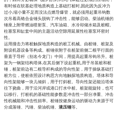
有时候在软基处理地质构造上基础打桩时,因此因为反冲力
过小,缩小量不足而没法点燃导爆管，就必须用起重吊钩数
次吊着高铬合金锤头脱钩了冲击性，能够启动。柴油机锤的
锤座上附带燃油喷射泵、汽车油箱、水冷却储水箱及桩帽。
柱塞泵和缸套中间的主题活动空隙用延展性柱塞泵环密封
性。
运用撞击力将桩触探地质构造的桩工机械。由桩锤、桩架及
附设机器设备等构成。桩锤依附于在桩架前侧二根平行面的
垂直于导杆（别名今龙门）中间，用提高起重吊钩吊升。桩
架为一钢架结构塔体,在其后侧下设起重机,用于吊装桩和桩
锤，桩架前边有二根导杆构成的导向性架，用于操纵基础打
桩方位，使桩依照设计构思方向地触探地质构造。塔体和导
向性架能够一块儿倾斜，用于打斜桩。导向性架还能沿塔体
往下挠曲，用于沿河岸或港口打水中桩。桩架能旋转，也可
以移行。打桩机的基础性能参数是冲击性一部分净重、冲击
性机械能和冲击性頻率。桩锤按健身运动的驱动力来源于可
分成落锤、汽锤、柴油机锤、
液压锤
等。