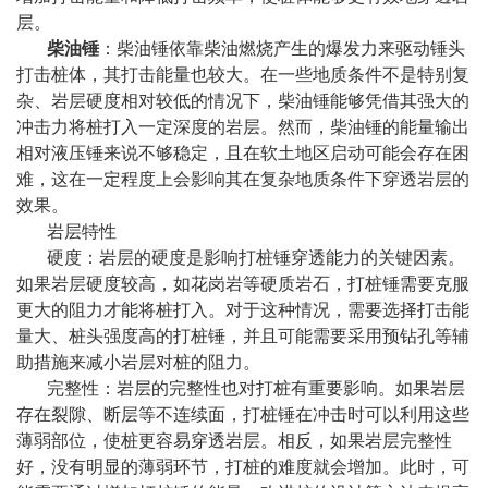
层。
柴油锤
：柴油锤依靠柴油燃烧产生的爆发力来驱动锤头
打击桩体，其打击能量也较大。在一些地质条件不是特别复
杂、岩层硬度相对较低的情况下，柴油锤能够凭借其强大的
冲击力将桩打入一定深度的岩层。然而，柴油锤的能量输出
相对液压锤来说不够稳定，且在软土地区启动可能会存在困
难，这在一定程度上会影响其在复杂地质条件下穿透岩层的
效果。
岩层特性
硬度：岩层的硬度是影响打桩锤穿透能力的关键因素。
如果岩层硬度较高，如花岗岩等硬质岩石，打桩锤需要克服
更大的阻力才能将桩打入。对于这种情况，需要选择打击能
量大、桩头强度高的打桩锤，并且可能需要采用预钻孔等辅
助措施来减小岩层对桩的阻力。
完整性：岩层的完整性也对打桩有重要影响。如果岩层
存在裂隙、断层等不连续面，打桩锤在冲击时可以利用这些
薄弱部位，使桩更容易穿透岩层。相反，如果岩层完整性
好，没有明显的薄弱环节，打桩的难度就会增加。此时，可