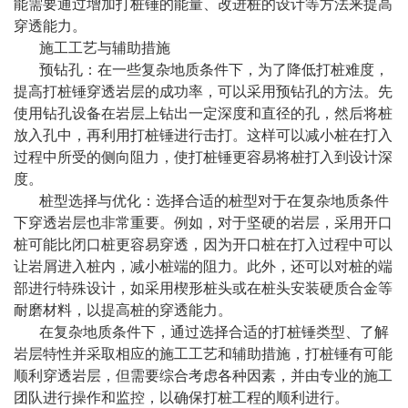
能需要通过增加打桩锤的能量、改进桩的设计等方法来提高
穿透能力。
施工工艺与辅助措施
预钻孔：在一些复杂地质条件下，为了降低打桩难度，
提高打桩锤穿透岩层的成功率，可以采用预钻孔的方法。先
使用钻孔设备在岩层上钻出一定深度和直径的孔，然后将桩
放入孔中，再利用打桩锤进行击打。这样可以减小桩在打入
过程中所受的侧向阻力，使打桩锤更容易将桩打入到设计深
度。
桩型选择与优化：选择合适的桩型对于在复杂地质条件
下穿透岩层也非常重要。例如，对于坚硬的岩层，采用开口
桩可能比闭口桩更容易穿透，因为开口桩在打入过程中可以
让岩屑进入桩内，减小桩端的阻力。此外，还可以对桩的端
部进行特殊设计，如采用楔形桩头或在桩头安装硬质合金等
耐磨材料，以提高桩的穿透能力。
在复杂地质条件下，通过选择合适的打桩锤类型、了解
岩层特性并采取相应的施工工艺和辅助措施，打桩锤有可能
顺利穿透岩层，但需要综合考虑各种因素，并由专业的施工
团队进行操作和监控，以确保打桩工程的顺利进行。