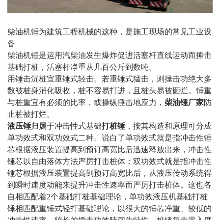
柴油机锤为建筑工程机械的这种，是施工现场的常见工业设
备
柴油机锤是运用汽柴油发生爆炸促进活塞杆直线运动而捶击
基础打桩，活塞杆净重从几百公斤到数吨。
用锤击沉桩宜重锤式轻击。若重锤式猛击，则捶击功绝大多
数被桩身消化吸收，桩不容易打进，且桩头易被砸烂。锤重
与桩重宜有必须的比率，或操纵捶击地应力，
柴油锤厂家
防
止桩被打烂。
液压锤
归属于冲击性式基础
打桩锤
，按其构造和原理可分成
单功效式和双功效式二种。说白了单功效式就是指冲击性锤
芯根据液压装置提高到预订高宽比后迅速释放出来，冲击性
锤芯以自由落体方法严厉打击桩体；双功效式就是指冲击性
锤芯根据液压装置提高到预订高宽比后，从液压传动系统得
到瞬时速度动能来提升冲击性速率而严厉打击桩体。这也各
自相匹配着2个基础打桩基础理论，单功效液压机基础打桩
锤相匹配重锤式轻打基础理论，以很大的锤芯净重、较低的